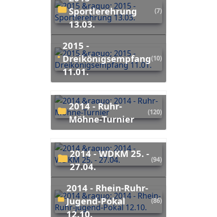
Sportlerehrung
(7)
13.03.
2015 -
Dreikönigsempfang
(10)
11.01.
2014 - Ruhr-
(120)
Möhne-Turnier
2014 - WDKM 25. -
(94)
27.04.
2014 - Rhein-Ruhr-
Jugend-Pokal
(86)
12.10.