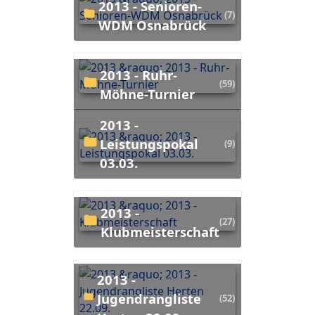
2013 - Senioren-
(7)
WDM Osnabrück
2013 - Ruhr-
(59)
Möhne-Turnier
2013 -
Leistungspokal
(9)
03.03.
2013 -
(27)
Klubmeisterschaft
2013 -
Jugendrangliste
(52)