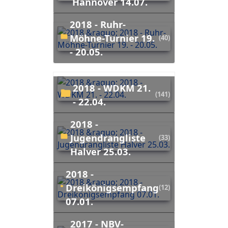
Hannover 14.07.
2018 - Ruhr-
Möhne-Turnier 19.
(40)
- 20.05.
2018 - WDKM 21.
(141)
- 22.04.
2018 -
Jugendrangliste
(33)
Halver 25.03.
2018 -
Dreikönigsempfang
(12)
07.01.
2017 - NBV-