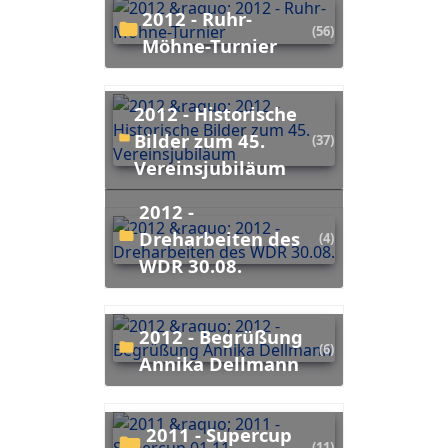
2012 - Ruhr-
(56)
Möhne-Turnier
2012 - Historische
Bilder zum 45.
(37)
Vereinsjubiläum
2012 -
Dreharbeiten des
(4)
WDR 30.08.
2012 - Begrüßung
(6)
Annika Dellmann
2011 - Supercup
(11)